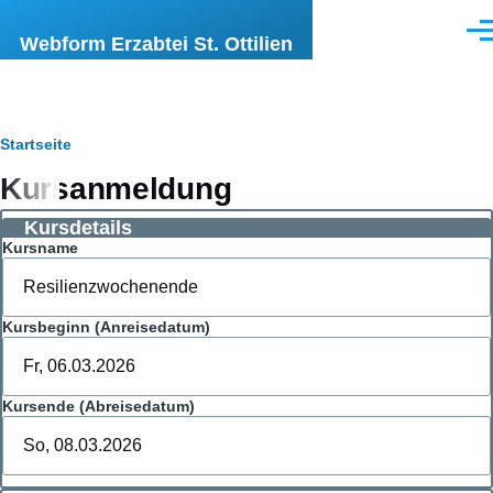
Direkt zum Inhalt
Men
Webform Erzabtei St. Ottilien
Pfadnavigation
Startseite
Kursanmeldung
Kursdetails
Kursname
Kursbeginn (Anreisedatum)
Kursende (Abreisedatum)