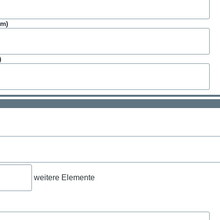
um)
)
ame
Vorname,
Nachname
ufügen
weitere Elemente
re
ente