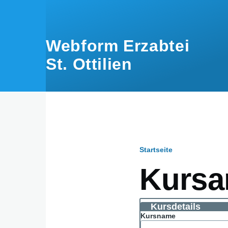
Direkt zum Inhalt
Webform Erzabtei
St. Ottilien
Startseite
Pfadnavig
Kursa
Kursdetails
Kursname