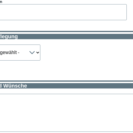
en
flegung
d Wünsche