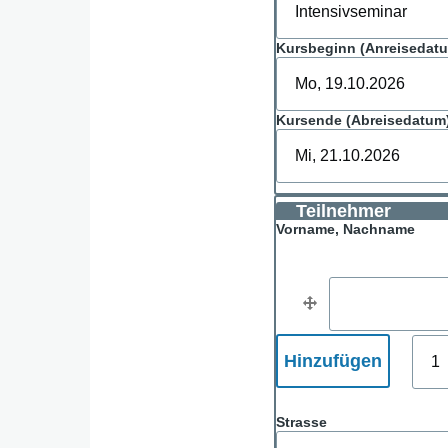
Kursbeginn (Anreisedat
Kursende (Abreisedatum
Teilnehmer
Vorname, Nachname
Vorname, Nachn
Hinz
weite
Elem
Adresse
Strasse