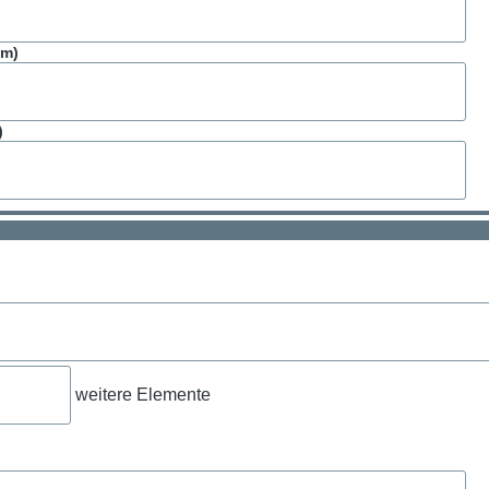
um)
)
ame
Vorname,
Nachname
ufügen
weitere Elemente
re
ente