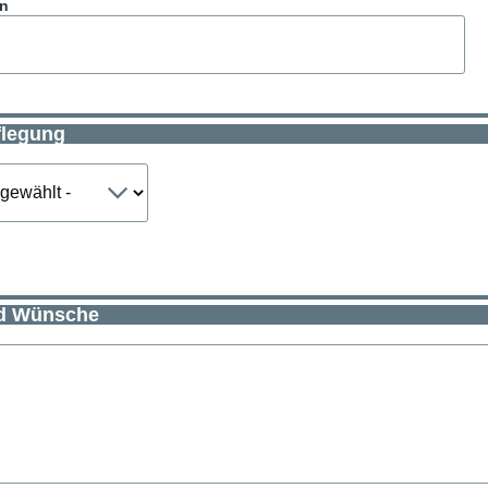
en
flegung
d Wünsche