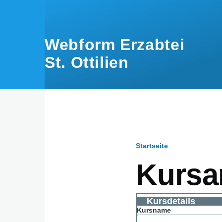
Direkt zum Inhalt
Webform Erzabtei
St. Ottilien
Startseite
Pfadnavig
Kursa
Kursdetails
Kursname