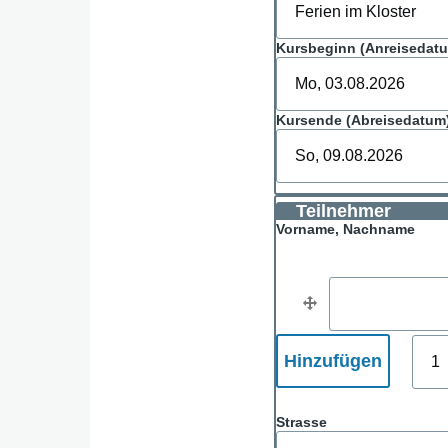
Kursbeginn (Anreisedat
Kursende (Abreisedatum
Teilnehmer
Vorname, Nachname
Vorname, Nachn
Hinz
weite
Elem
Adresse
Strasse