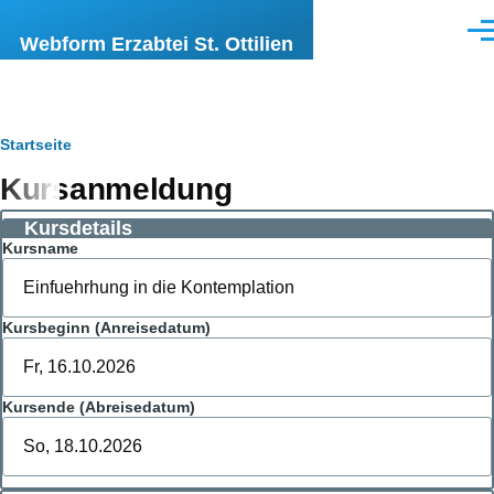
Direkt zum Inhalt
Men
Webform Erzabtei St. Ottilien
Pfadnavigation
Startseite
Kursanmeldung
Kursdetails
Kursname
Kursbeginn (Anreisedatum)
Kursende (Abreisedatum)