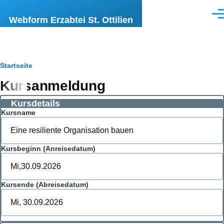
Direkt zum Inhalt
Men
Webform Erzabtei St. Ottilien
Pfadnavigation
Startseite
Kursanmeldung
Kursdetails
Kursname
Kursbeginn (Anreisedatum)
Kursende (Abreisedatum)