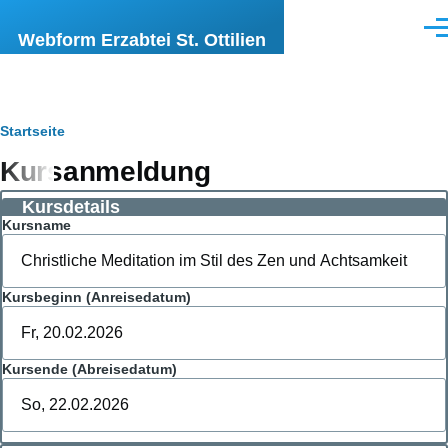
Direkt zum Inhalt
Men
Webform Erzabtei St. Ottilien
Pfadnavigation
Startseite
Kursanmeldung
Kursdetails
Kursname
Kursbeginn (Anreisedatum)
Kursende (Abreisedatum)