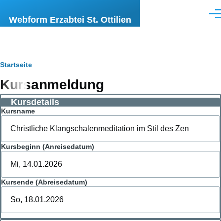
Direkt zum Inhalt
Men
Webform Erzabtei St. Ottilien
Pfadnavigation
Startseite
Kursanmeldung
Kursdetails
Kursname
Kursbeginn (Anreisedatum)
Kursende (Abreisedatum)